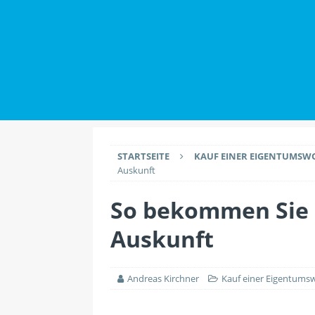
IMMOBILIENWISSEN
[ 2. Juli 2026 ]
Datensch
Maklern haben
IMMO
[ 26. Juli 2026 ]
Durch 
EINRICHTUNG
STARTSEITE
KAUF EINER EIGENTUMS
Auskunft
So bekommen Sie 
Auskunft
Andreas Kirchner
Kauf einer Eigentum