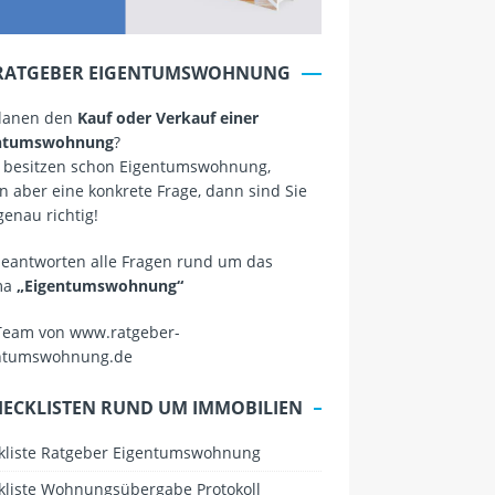
RATGEBER EIGENTUMSWOHNUNG
planen den
Kauf oder Verkauf einer
ntumswohnung
?
 besitzen schon Eigentumswohnung,
 aber eine konkrete Frage, dann sind Sie
genau richtig!
beantworten alle Fragen rund um das
ma
„Eigentumswohnung“
Team von www.ratgeber-
ntumswohnung.de
HECKLISTEN RUND UM IMMOBILIEN
kliste Ratgeber Eigentumswohnung
kliste Wohnungsübergabe Protokoll