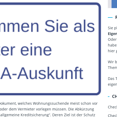
Sie 
Eige
Oder
haben
hier 
Wir 
The
Das 
eige
C
 Dokument, welches Wohnungssuchende meist schon vor
Chec
 oder dem Vermieter vorlegen müssen. Die Abkürzung
llgemeine Kreditsicherung“. Deren Ziel ist der Schutz
Chec