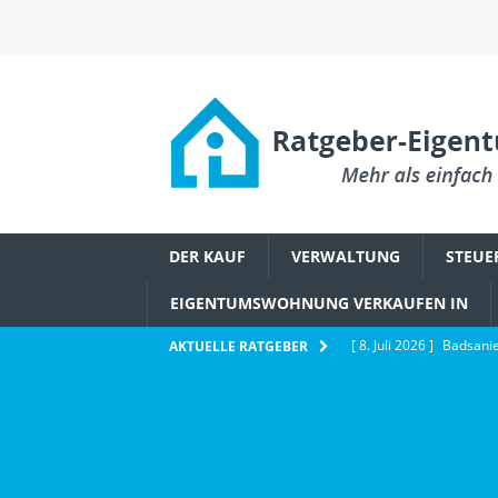
DER KAUF
VERWALTUNG
STEUE
EIGENTUMSWOHNUNG VERKAUFEN IN
[ 8. Juli 2026 ]
Badsanie
AKTUELLE RATGEBER
Eigentümerbeschluss
[ 6. Juli 2026 ]
Wie Ethe
IMMOBILIENWISSEN
[ 2. Juli 2026 ]
Schädlin