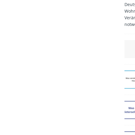
Deut
Wohn
Verä
notw