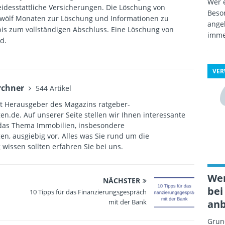
Wer e
idesstattliche Versicherungen. Die Löschung von
Beso
wölf Monaten zur Löschung und Informationen zu
angeb
bis zum vollständigen Abschluss. Eine Löschung von
imme
d.
VE
rchner
544 Artikel
st Herausgeber des Magazins ratgeber-
.de. Auf unserer Seite stellen wir Ihnen interessante
das Thema Immobilien, insbesondere
, ausgiebig vor. Alles was Sie rund um die
issen sollten erfahren Sie bei uns.
Wer
NÄCHSTER
bei
10 Tipps für das Finanzierungsgespräch
anb
mit der Bank
Grund