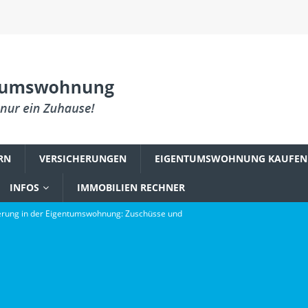
RN
VERSICHERUNGEN
EIGENTUMSWOHNUNG KAUFEN
INFOS
IMMOBILIEN RECHNER
rung in der Eigentumswohnung: Zuschüsse und
PLANUNG & EINRICHTUNG
reum zu einem Fundament digitaler Innovation wurde
gsbefall in der Eigentumswohnung: Was Käufer wissen müssen