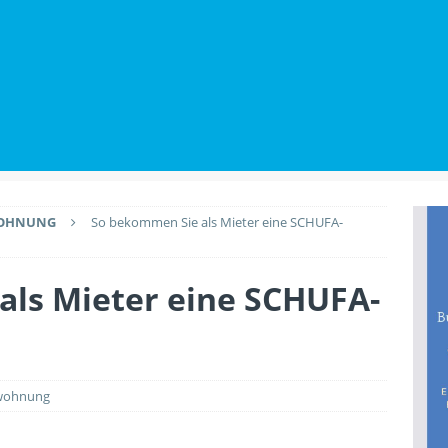
utz beim Wohnungskauf: Welche Rechte Käufer gegenüber
BILIENWISSEN
Renovierungen den Wert der Immobilie anheben
PLANUNG &
WOHNUNG
So bekommen Sie als Mieter eine SCHUFA-
als Mieter eine SCHUFA-
swohnung