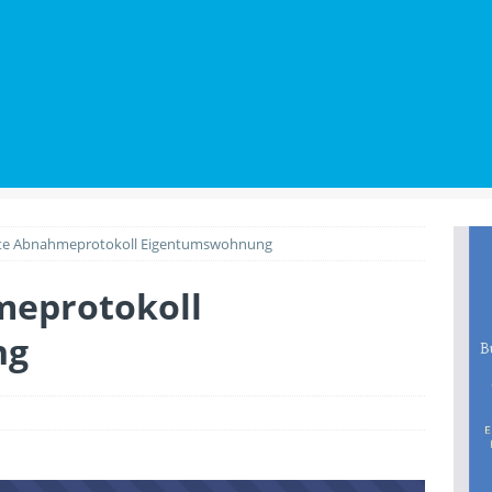
utz beim Wohnungskauf: Welche Rechte Käufer gegenüber
BILIENWISSEN
Renovierungen den Wert der Immobilie anheben
PLANUNG &
ste Abnahmeprotokoll Eigentumswohnung
meprotokoll
ng