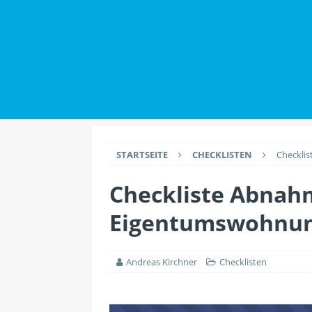
IMMOBILIENWISSEN
[ 2. Juli 2026 ]
Datensch
Maklern haben
IMMO
[ 26. Juli 2026 ]
Durch 
EINRICHTUNG
STARTSEITE
CHECKLISTEN
Checkli
Checkliste Abnah
Eigentumswohnu
Andreas Kirchner
Checklisten