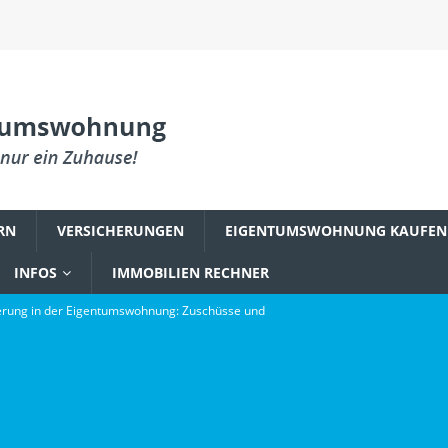
RN
VERSICHERUNGEN
EIGENTUMSWOHNUNG KAUFEN
INFOS
IMMOBILIEN RECHNER
rung in der Eigentumswohnung: Zuschüsse und
PLANUNG & EINRICHTUNG
reum zu einem Fundament digitaler Innovation wurde
gsbefall in der Eigentumswohnung: Was Käufer wissen müssen