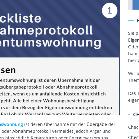
Sie 
Eige
Oder
haben
hier 
Wir 
The
Das 
eige
C
mswohnung
ist deren Übernahme mit der Übergabe der
Chec
l oder Abnahmeprotokoll vermeidet jedoch Ärger und
Chec
ten hinsichtlich Reparaturen oder Energieversorgung