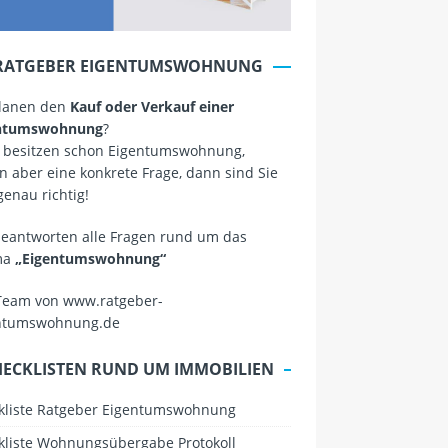
RATGEBER EIGENTUMSWOHNUNG
planen den
Kauf oder Verkauf einer
ntumswohnung
?
 besitzen schon Eigentumswohnung,
 aber eine konkrete Frage, dann sind Sie
genau richtig!
beantworten alle Fragen rund um das
ma
„Eigentumswohnung“
Team von www.ratgeber-
ntumswohnung.de
HECKLISTEN RUND UM IMMOBILIEN
kliste Ratgeber Eigentumswohnung
kliste Wohnungsübergabe Protokoll