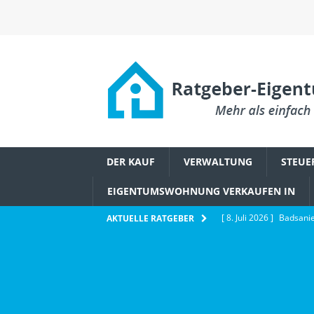
DER KAUF
VERWALTUNG
STEUE
EIGENTUMSWOHNUNG VERKAUFEN IN
[ 8. Juli 2026 ]
Badsanie
AKTUELLE RATGEBER
Eigentümerbeschluss
[ 6. Juli 2026 ]
Wie Ethe
IMMOBILIENWISSEN
[ 2. Juli 2026 ]
Schädlin