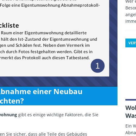
Wer e
Beso
angeb
imme
VE
 Abnahme einer Neubau
chten?
Woh
Was
wohnung
gibt es einige wichtige Faktoren, die Sie
Ein 
Abnah
len Sie sicher, dass alle Teile des Gebäudes