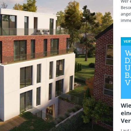
Wer e
Beso
angeb
imme
VE
Wie
ein
Ver
Laut