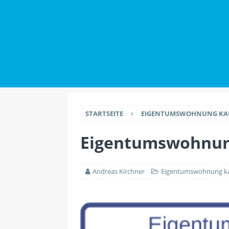
IMMOBILIENWISSEN
[ 2. Juli 2026 ]
Datensch
Maklern haben
IMMO
[ 26. Juli 2026 ]
Durch 
EINRICHTUNG
STARTSEITE
EIGENTUMSWOHNUNG KAU
Eigentumswohnun
Andreas Kirchner
Eigentumswohnung ka