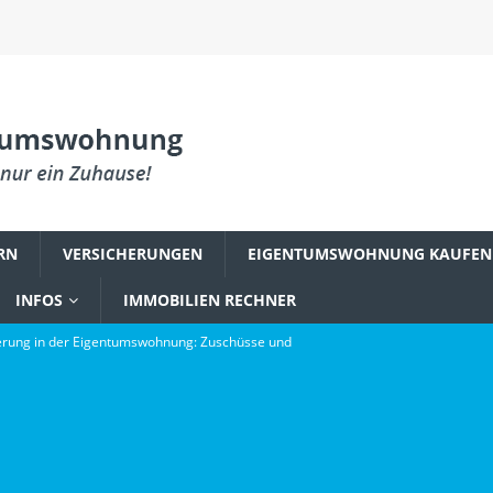
RN
VERSICHERUNGEN
EIGENTUMSWOHNUNG KAUFEN
INFOS
IMMOBILIEN RECHNER
rung in der Eigentumswohnung: Zuschüsse und
PLANUNG & EINRICHTUNG
reum zu einem Fundament digitaler Innovation wurde
gsbefall in der Eigentumswohnung: Was Käufer wissen müssen