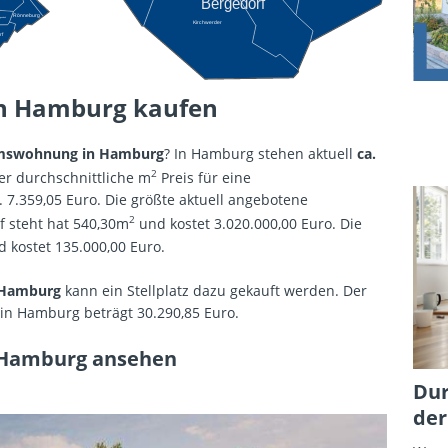
Bergedorf
Rönneburg
genbek
Kirchwerder
rf
n Hamburg kaufen
mswohnung in Hamburg
? In Hamburg stehen aktuell
ca.
2
r durchschnittliche m
Preis für eine
7.359,05 Euro. Die größte aktuell angebotene
2
 steht hat 540,30m
und kostet 3.020.000,00 Euro. Die
 kostet 135.000,00 Euro.
 Hamburg
kann ein Stellplatz dazu gekauft werden. Der
z in Hamburg beträgt 30.290,85 Euro.
 Hamburg ansehen
Dur
der