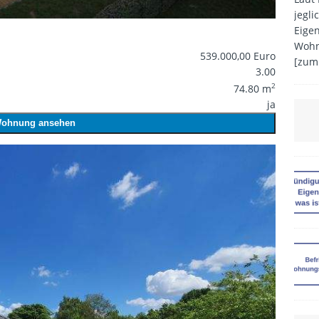
jegli
Eige
Wohn
539.000,00 Euro
[zum
3.00
2
74.80 m
ja
ohnung ansehen