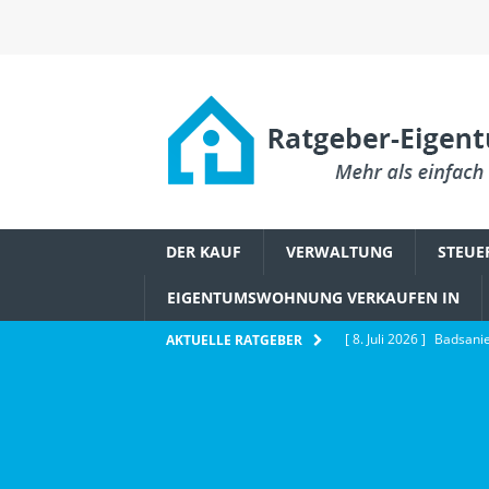
DER KAUF
VERWALTUNG
STEUE
EIGENTUMSWOHNUNG VERKAUFEN IN
[ 8. Juli 2026 ]
Badsanie
AKTUELLE RATGEBER
Eigentümerbeschluss
[ 6. Juli 2026 ]
Wie Ethe
IMMOBILIENWISSEN
[ 2. Juli 2026 ]
Schädlin