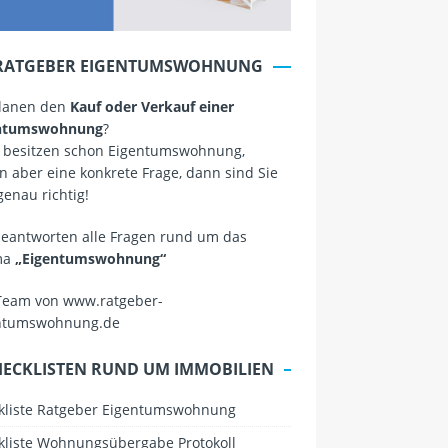
RATGEBER EIGENTUMSWOHNUNG
planen den
Kauf oder Verkauf einer
ntumswohnung
?
 besitzen schon Eigentumswohnung,
 aber eine konkrete Frage, dann sind Sie
genau richtig!
beantworten alle Fragen rund um das
ma
„Eigentumswohnung“
Team von www.ratgeber-
ntumswohnung.de
HECKLISTEN RUND UM IMMOBILIEN
kliste Ratgeber Eigentumswohnung
kliste Wohnungsübergabe Protokoll