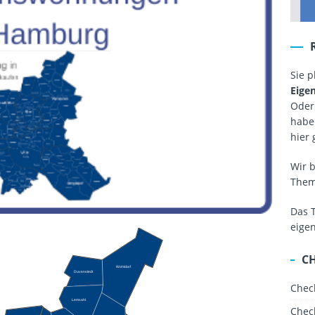
Sie 
Eige
Oder
haben
hier 
Wir 
The
Das 
eige
C
Wohldorf
Duvenstedt
Chec
Lemsahl
Chec