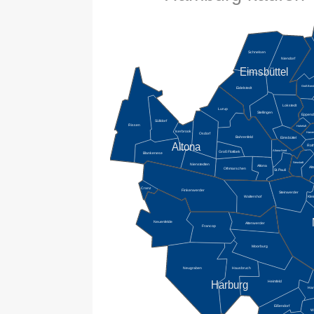
Schnelsen
Niendorf
Eimsbüttel
Groß Borst
Eidelstedt
Lokstedt
Lurup
Stellingen
Eppend
Sülldorf
Rissen
Hoheluft
Iserbrook
Harve
Osdorf
Bahrenfeld
Eimsbüttel
Altona
Rot
Altona-Nord
Groß Flottbek
Blankenese
Neustadt
Nienstedten
Altona
Alt
Othmarschen
St. Pauli
Cranz
Finkenwerder
Steinwerder
Waltershof
Kle
Neuenfelde
Altenwerder
Francop
Moorburg
Hausbruch
Neugraben
Harburg
Heimfeld
Har
Eißendorf
Wi