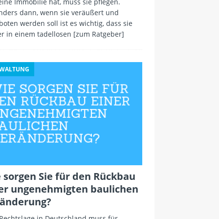
ine Immobilie hat, muss sie pflegen.
nders dann, wenn sie veräußert und
oten werden soll ist es wichtig, dass sie
r in einem tadellosen
[zum Ratgeber]
RWALTUNG
 sorgen Sie für den Rückbau
er ungenehmigten baulichen
änderung?
 Rechtslage in Deutschland muss für