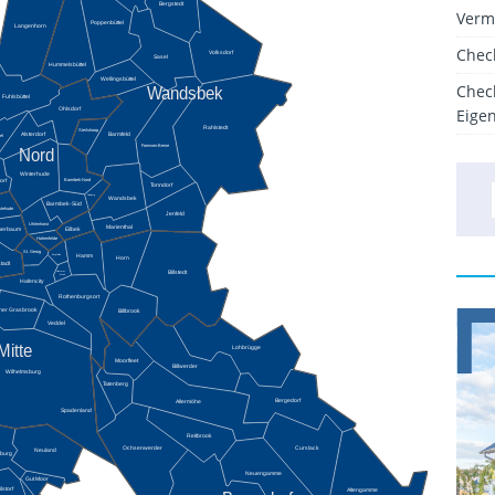
Bergstedt
Verm
Poppenbüttel
Langenhorn
Chec
Volksdorf
Sasel
Hummelsbüttel
Wellingsbüttel
Chec
Wandsbek
Fuhlsbüttel
Eige
Ohlsdorf
Rahlstedt
Steilshoop
Barmfeld
Alsterdorf
el
Farmsen-Berne
Nord
Winterhude
Barmbek-Nord
orf
Tonndorf
Dulsberg
Wandsbek
Barmbek-Süd
stehude
Jenfeld
Uhlenhorst
Marienthal
Eilbek
herbaum
Hohenfelde
St. Georg
Borgfelde
Hamm
Horn
stadt
Hammer-
Billstedt
brook
Hafencity
Rothenburgsort
iner Grasbrook
Billbrook
Veddel
Mitte
Lohbrügge
Moorfleet
Billwerder
Wilhelmsburg
Tatenberg
Bergedorf
Allermöhe
Spadenland
Reitbrook
Ochsenwerder
Curslack
Neuland
burg
Neuengamme
Gut Moor
lstorf
Altengamme