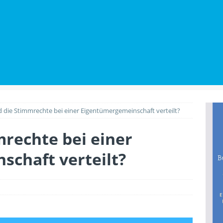
utz beim Wohnungskauf: Welche Rechte Käufer gegenüber
BILIENWISSEN
Renovierungen den Wert der Immobilie anheben
PLANUNG &
d die Stimmrechte bei einer Eigentümergemeinschaft verteilt?
mrechte bei einer
chaft verteilt?