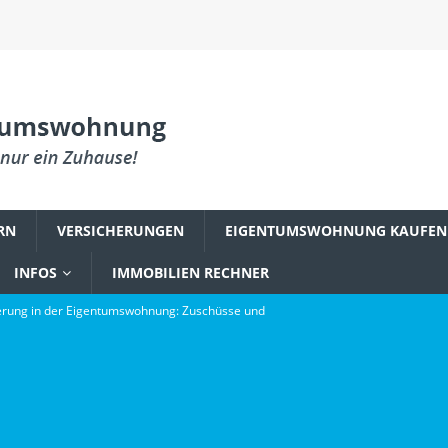
RN
VERSICHERUNGEN
EIGENTUMSWOHNUNG KAUFEN
INFOS
IMMOBILIEN RECHNER
rung in der Eigentumswohnung: Zuschüsse und
PLANUNG & EINRICHTUNG
reum zu einem Fundament digitaler Innovation wurde
gsbefall in der Eigentumswohnung: Was Käufer wissen müssen