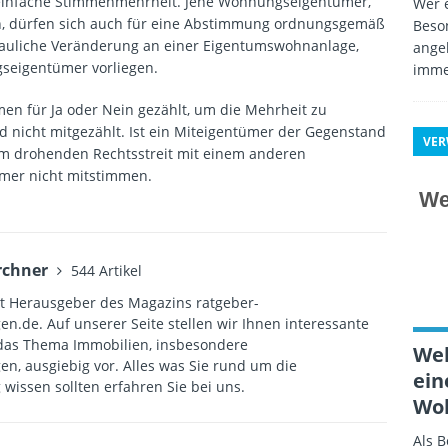
 einfache Stimmenmehrheit. Jene Wohnungseigentümer,
Wer e
n, dürfen sich auch für eine Abstimmung ordnungsgemäß
Beso
auliche Veränderung an einer Eigentumswohnanlage,
angeb
seigentümer vorliegen.
imme
en für Ja oder Nein gezählt, um die Mehrheit zu
rd nicht mitgezählt.
Ist ein Miteigentümer der Gegenstand
VE
em drohenden Rechtsstreit mit einem anderen
mer nicht mitstimmen.
rchner
544 Artikel
st Herausgeber des Magazins ratgeber-
.de. Auf unserer Seite stellen wir Ihnen interessante
das Thema Immobilien, insbesondere
Wel
, ausgiebig vor. Alles was Sie rund um die
ein
issen sollten erfahren Sie bei uns.
Wo
Als 