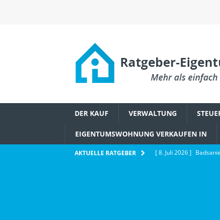
DER KAUF
VERWALTUNG
STEUE
EIGENTUMSWOHNUNG VERKAUFEN IN
[ 8. Juli 2026 ]
Badsanie
AKTUELLE RATGEBER
Eigentümerbeschluss
[ 6. Juli 2026 ]
Wie Ethe
IMMOBILIENWISSEN
[ 2. Juli 2026 ]
Schädlin