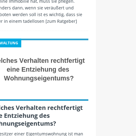
ine Immobilie hat, muss sie pflegen.
nders dann, wenn sie veräußert und
oten werden soll ist es wichtig, dass sie
r in einem tadellosen
[zum Ratgeber]
RWALTUNG
ches Verhalten rechtfertigt
e Entziehung des
hnungseigentums?
Besitzer einer Eigentumswohnung ist man