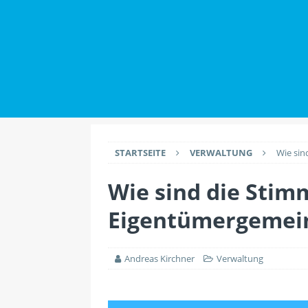
IMMOBILIENWISSEN
[ 2. Juli 2026 ]
Datensch
Maklern haben
IMMO
[ 26. Juli 2026 ]
Durch 
EINRICHTUNG
STARTSEITE
VERWALTUNG
Wie sin
Wie sind die Stim
Eigentümergemeins
Andreas Kirchner
Verwaltung