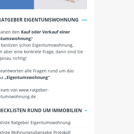
RATGEBER EIGENTUMSWOHNUNG
planen den
Kauf oder Verkauf einer
ntumswohnung
?
 besitzen schon Eigentumswohnung,
 aber eine konkrete Frage, dann sind Sie
genau richtig!
beantworten alle Fragen rund um das
ma
„Eigentumswohnung“
Team von www.ratgeber-
ntumswohnung.de
HECKLISTEN RUND UM IMMOBILIEN
kliste Ratgeber Eigentumswohnung
kliste Wohnungsübergabe Protokoll