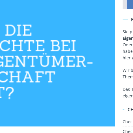
Sie 
Eige
Oder
haben
hier 
Wir 
The
Das 
eige
C
Chec
Chec