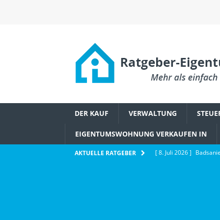
DER KAUF
VERWALTUNG
STEUE
EIGENTUMSWOHNUNG VERKAUFEN IN
[ 8. Juli 2026 ]
Badsanie
AKTUELLE RATGEBER
Eigentümerbeschluss
[ 6. Juli 2026 ]
Wie Ethe
IMMOBILIENWISSEN
[ 2. Juli 2026 ]
Schädlin