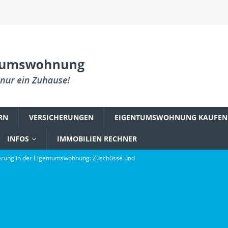
RN
VERSICHERUNGEN
EIGENTUMSWOHNUNG KAUFEN
INFOS
IMMOBILIEN RECHNER
rung in der Eigentumswohnung: Zuschüsse und
PLANUNG & EINRICHTUNG
reum zu einem Fundament digitaler Innovation wurde
gsbefall in der Eigentumswohnung: Was Käufer wissen müssen