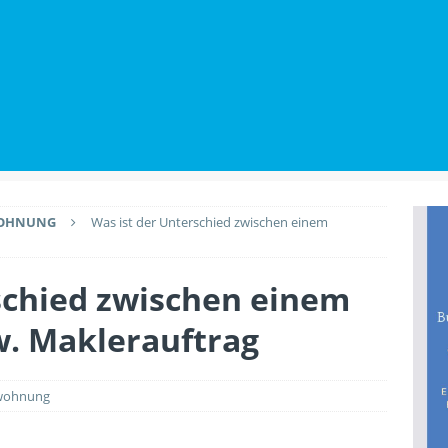
utz beim Wohnungskauf: Welche Rechte Käufer gegenüber
BILIENWISSEN
Renovierungen den Wert der Immobilie anheben
PLANUNG &
WOHNUNG
Was ist der Unterschied zwischen einem
schied zwischen einem
w. Maklerauftrag
swohnung