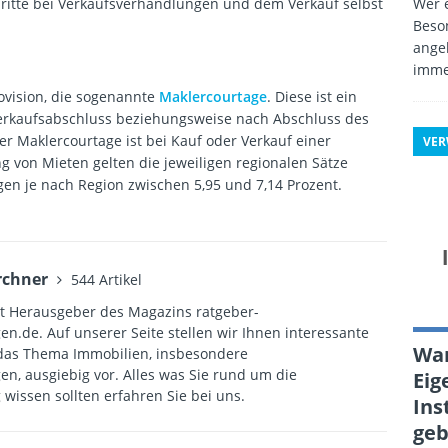
Wer e
hritte bei Verkaufsverhandlungen und dem Verkauf selbst
Beso
angeb
imme
rovision, die sogenannte
Maklercourtage
. Diese ist ein
Verkaufsabschluss beziehungsweise nach Abschluss des
der Maklercourtage ist bei Kauf oder Verkauf einer
VE
ng von Mieten gelten die jeweiligen regionalen Sätze
gen je nach Region zwischen 5,95 und 7,14 Prozent.
rchner
544 Artikel
st Herausgeber des Magazins ratgeber-
.de. Auf unserer Seite stellen wir Ihnen interessante
War
das Thema Immobilien, insbesondere
, ausgiebig vor. Alles was Sie rund um die
Eig
issen sollten erfahren Sie bei uns.
Ins
geb