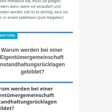
ine Immobilie hat, muss sie pflegen.
nders dann, wenn sie veräußert und
oten werden soll ist es wichtig, dass sie
r in einem tadellosen
[zum Ratgeber]
RWALTUNG
um werden bei einer
entümergemeinschaft
tandhaltungsrücklagen
ildet?