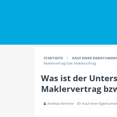
IMMOBILIENWISSEN
[ 2. Juli 2026 ]
Datensch
Maklern haben
IMMO
[ 26. Juli 2026 ]
Durch 
EINRICHTUNG
STARTSEITE
KAUF EINER EIGENTUMS
Maklervertrag bzw. Maklerauftrag
Was ist der Unter
Maklervertrag bz
Andreas Kirchner
Kauf einer Eigentum