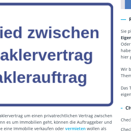
Sie 
Eige
Oder
haben
hier 
Wir 
The
Das 
eige
C
aklervertrag um einen privatrechtlichen Vertrag zwischen
Chec
nn es um Immobilien geht, können die Auftraggeber und
ie eine Immobilie verkaufen oder
vermieten
wollen als
Chec