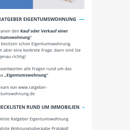
RATGEBER EIGENTUMSWOHNUNG
planen den
Kauf oder Verkauf einer
ntumswohnung
?
 besitzen schon Eigentumswohnung,
 aber eine konkrete Frage, dann sind Sie
genau richtig!
beantworten alle Fragen rund um das
ma
„Eigentumswohnung“
Team von www.ratgeber-
ntumswohnung.de
HECKLISTEN RUND UM IMMOBILIEN
kliste Ratgeber Eigentumswohnung
kliste Wohnungsübergabe Protokoll