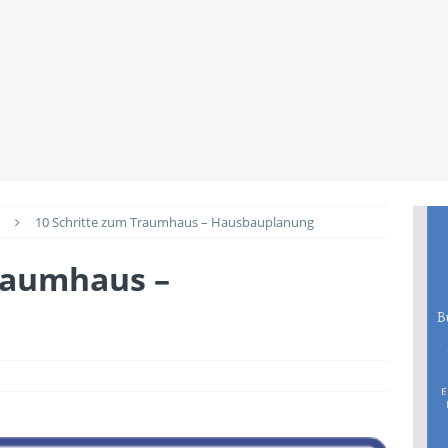
utz beim Wohnungskauf: Welche Rechte Käufer gegenüber
BILIENWISSEN
Renovierungen den Wert der Immobilie anheben
PLANUNG &
10 Schritte zum Traumhaus – Hausbauplanung
raumhaus –