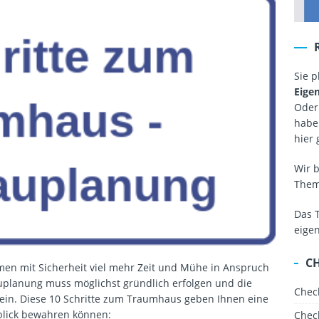
Sie 
Eige
Oder
haben
hier 
Wir 
The
Das 
eige
C
men mit Sicherheit viel mehr Zeit und Mühe in Anspruch
uplanung muss möglichst gründlich erfolgen und die
Chec
sein. Diese 10 Schritte zum Traumhaus geben Ihnen eine
blick bewahren können:
Chec