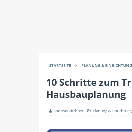
IMMOBILIENWISSEN
[ 2. Juli 2026 ]
Datensch
Maklern haben
IMMO
[ 26. Juli 2026 ]
Durch 
EINRICHTUNG
STARTSEITE
PLANUNG & EINRICHTUNG
10 Schritte zum T
Hausbauplanung
Andreas Kirchner
Planung & Einrichtung