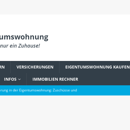
RN
VERSICHERUNGEN
EIGENTUMSWOHNUNG KAUFEN
INFOS
IMMOBILIEN RECHNER
rung in der Eigentumswohnung: Zuschüsse und
PLANUNG & EINRICHTUNG
reum zu einem Fundament digitaler Innovation wurde
gsbefall in der Eigentumswohnung: Was Käufer wissen müssen