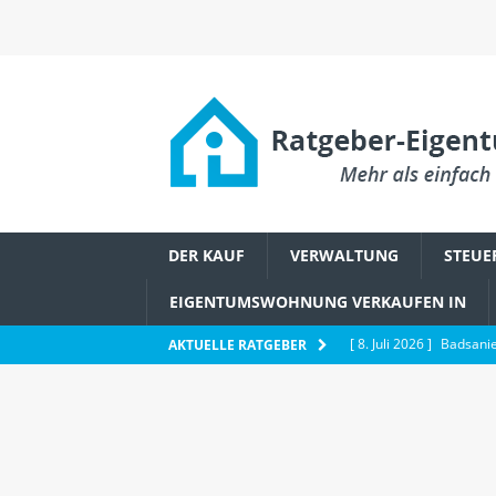
DER KAUF
VERWALTUNG
STEUE
EIGENTUMSWOHNUNG VERKAUFEN IN
[ 8. Juli 2026 ]
Badsanie
AKTUELLE RATGEBER
Eigentümerbeschluss
[ 6. Juli 2026 ]
Wie Ethe
IMMOBILIENWISSEN
[ 2. Juli 2026 ]
Schädlin