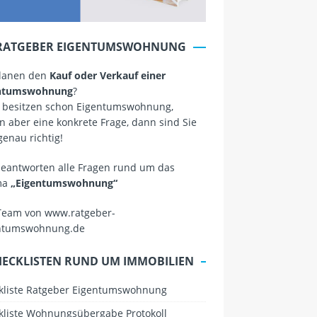
RATGEBER EIGENTUMSWOHNUNG
planen den
Kauf oder Verkauf einer
ntumswohnung
?
 besitzen schon Eigentumswohnung,
 aber eine konkrete Frage, dann sind Sie
genau richtig!
beantworten alle Fragen rund um das
ma
„Eigentumswohnung“
Team von www.ratgeber-
ntumswohnung.de
HECKLISTEN RUND UM IMMOBILIEN
kliste Ratgeber Eigentumswohnung
kliste Wohnungsübergabe Protokoll