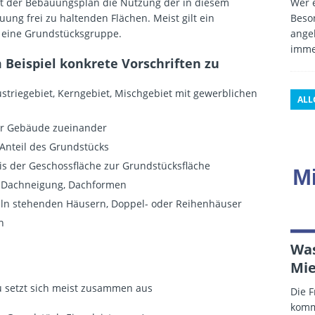
Wer e
 der Bebauungsplan die Nutzung der in diesem
Beso
g frei zu haltenden Flächen. Meist gilt ein
angeb
r eine Grundstücksgruppe.
imme
Beispiel konkrete Vorschriften zu
striegebiet, Kerngebiet, Mischgebiet mit gewerblichen
ALL
er Gebäude zueinander
Anteil des Grundstücks
is der Geschossfläche zur Grundstücksfläche
, Dachneigung, Dachformen
eln stehenden Häusern, Doppel- oder Reihenhäuser
n
Was
Mie
 setzt sich meist zusammen aus
Die F
kommt