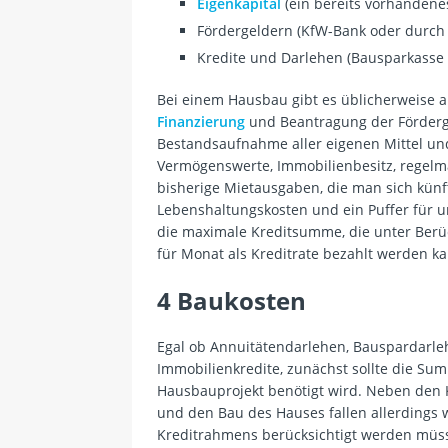
Eigenkapital
(ein bereits vorhandene
Fördergeldern (KfW-Bank oder durc
Kredite und Darlehen (Bausparkasse 
Bei einem Hausbau gibt es üblicherweise a
Finanzierung
und Beantragung der Fördergel
Bestandsaufnahme aller eigenen Mittel und
Vermögenswerte, Immobilienbesitz, regelm
bisherige Mietausgaben, die man sich künft
Lebenshaltungskosten und ein Puffer für u
die maximale Kreditsumme, die unter Berü
für Monat als Kreditrate bezahlt werden k
4 Baukosten
Egal ob Annuitätendarlehen, Bauspardarlehe
Immobilienkredite, zunächst sollte die Su
Hausbauprojekt benötigt wird. Neben den K
und den Bau des Hauses fallen allerdings w
Kreditrahmens berücksichtigt werden müs