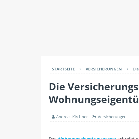
IMMOBILIENWISSEN
[ 2. Juli 2026 ]
Datensch
Maklern haben
IMMO
[ 26. Juli 2026 ]
Durch 
EINRICHTUNG
STARTSEITE
VERSICHERUNGEN
Die
Die Versicherungs
Wohnungseigent
Andreas Kirchner
Versicherungen
Das
Wohnungseigentumsgesetz
schreibt e