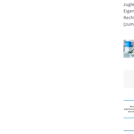
zugle
Eige
Recht
[zum