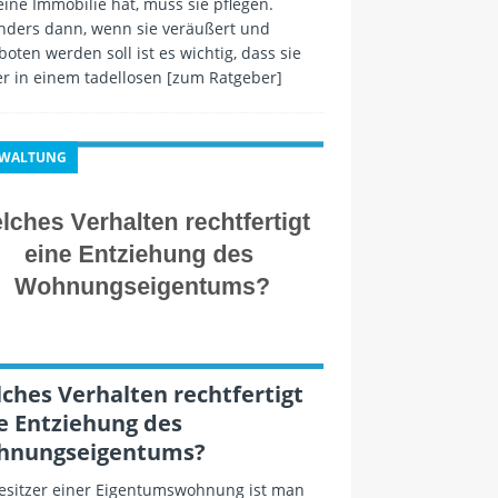
ine Immobilie hat, muss sie pflegen.
nders dann, wenn sie veräußert und
oten werden soll ist es wichtig, dass sie
r in einem tadellosen
[zum Ratgeber]
RWALTUNG
ches Verhalten rechtfertigt
e Entziehung des
hnungseigentums?
Besitzer einer Eigentumswohnung ist man