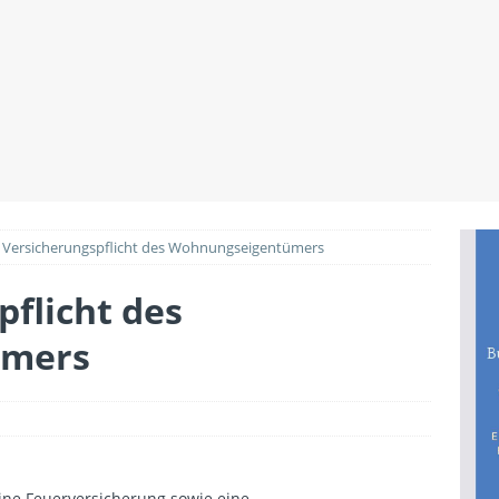
utz beim Wohnungskauf: Welche Rechte Käufer gegenüber
BILIENWISSEN
Renovierungen den Wert der Immobilie anheben
PLANUNG &
 Versicherungspflicht des Wohnungseigentümers
pflicht des
ümers
ine Feuerversicherung sowie eine