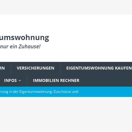
RN
VERSICHERUNGEN
EIGENTUMSWOHNUNG KAUFEN
INFOS
IMMOBILIEN RECHNER
rung in der Eigentumswohnung: Zuschüsse und
PLANUNG & EINRICHTUNG
reum zu einem Fundament digitaler Innovation wurde
gsbefall in der Eigentumswohnung: Was Käufer wissen müssen