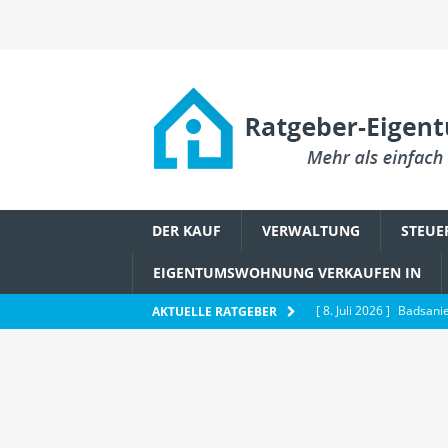
DER KAUF
VERWALTUNG
STEUE
EIGENTUMSWOHNUNG VERKAUFEN IN
[ 8. Juli 2026 ]
Badsanie
AKTUELLE RATGEBER
Eigentümerbeschluss
[ 6. Juli 2026 ]
Wie Ethe
IMMOBILIENWISSEN
[ 2. Juli 2026 ]
Schädlin