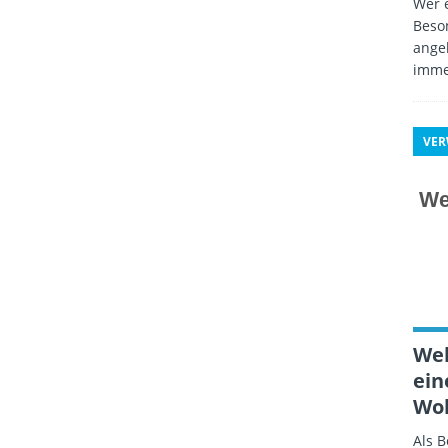
Wer e
Beso
angeb
imme
VE
Wel
ein
Wo
Als 