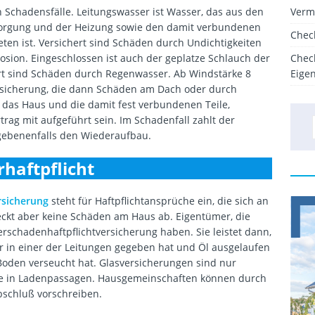
 Schadensfälle. Leitungswasser ist Wasser, das aus den
Verm
sorgung und der Heizung sowie den damit verbundenen
Chec
en ist. Versichert sind Schäden durch Undichtigkeiten
osion. Eingeschlossen ist auch der geplatze Schlauch der
Chec
rt sind Schäden durch Regenwasser. Ab Windstärke 8
Eige
ersicherung, die dann Schäden am Dach oder durch
d das Haus und die damit fest verbundenen Teile,
ag mit aufgeführt sein. Im Schadenfall zahlt der
egebenenfalls den Wiederaufbau.
haftpflicht
rsicherung
steht für Haftpflichtansprüche ein, die sich an
eckt aber keine Schäden am Haus ab. Eigentümer, die
erschadenhaftpflichtversicherung haben. Sie leistet dann,
r in einer der Leitungen gegeben hat und Öl ausgelaufen
Boden verseucht hat. Glasversicherungen sind nur
ie in Ladenpassagen. Hausgemeinschaften können durch
schluß vorschreiben.