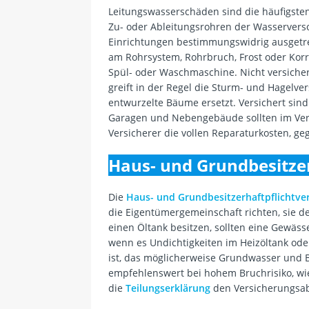
Leitungswasserschäden sind die häufigsten
Zu- oder Ableitungsrohren der Wasserver
Einrichtungen bestimmungswidrig ausgetret
am Rohrsystem, Rohrbruch, Frost oder Korr
Spül- oder Waschmaschine. Nicht versiche
greift in der Regel die Sturm- und Hagelv
entwurzelte Bäume ersetzt. Versichert sin
Garagen und Nebengebäude sollten im Vertr
Versicherer die vollen Reparaturkosten, g
Haus- und Grundbesitzer
Die
Haus- und Grundbesitzerhaftpflichtve
die Eigentümergemeinschaft richten, sie d
einen Öltank besitzen, sollten eine Gewäss
wenn es Undichtigkeiten im Heizöltank ode
ist, das möglicherweise Grundwasser und 
empfehlenswert bei hohem Bruchrisiko, w
die
Teilungserklärung
den Versicherungsab