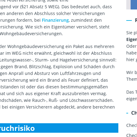
gend vor (§21 Absatz 5 WEG). Das bedeutet auch, dass
en anderen den Abschluss solcher Versicherungen
rungen fordern, bei
Finanzierung
, zumindest den
icherung. Wie sich ein Eigentümer versichert, steht
Sie 
e Wohngebäudeversicherungen.
Eige
Oder
 der Wohngebäudeversicherung ein Paket aus mehreren
haben
ar im WEG nicht erwähnt, gleichwohl ist der Abschluss
hier 
 Leitungswasser-, Sturm- und Hagelversicherung sinnvoll:
egen Brand, Blitzschlag, Explosion und Schäden durch
Wir 
gen Anprall und Absturz von Luftfahrzeugen und
The
erversicherung wird ein Brand als Feuer definiert, das
tstanden ist oder das diesen bestimmungsgemäßen
Das 
hat und sich aus eigener Kraft auszubreiten vermag.
eige
randschäden, wie Rauch-, Ruß- und Löschwasserschäden.
 bei einigen Versicherern abgedeckt, andere berechnen
C
Chec
ruchrisiko
Chec