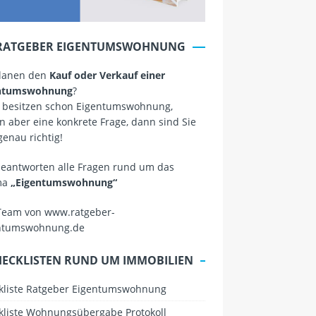
RATGEBER EIGENTUMSWOHNUNG
planen den
Kauf oder Verkauf einer
ntumswohnung
?
 besitzen schon Eigentumswohnung,
 aber eine konkrete Frage, dann sind Sie
genau richtig!
beantworten alle Fragen rund um das
ma
„Eigentumswohnung“
Team von www.ratgeber-
ntumswohnung.de
HECKLISTEN RUND UM IMMOBILIEN
kliste Ratgeber Eigentumswohnung
kliste Wohnungsübergabe Protokoll