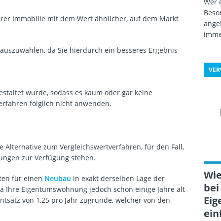
Wer e
Beso
Ihrer Immobilie mit dem Wert ähnlicher, auf dem Markt
angeb
imme
auszuwählen, da Sie hierdurch ein besseres Ergebnis
VE
staltet wurde, sodass es kaum oder gar keine
Verfahren folglich nicht anwenden.
e Alternative zum Vergleichswertverfahren, für den Fall,
ungen zur Verfügung stehen.
Wie
sten für einen
Neubau
in exakt derselben Lage der
bei
Ihre Eigentumswohnung jedoch schon einige Jahre alt
Eig
entsatz von 1,25 pro Jahr zugrunde, welcher von den
ein