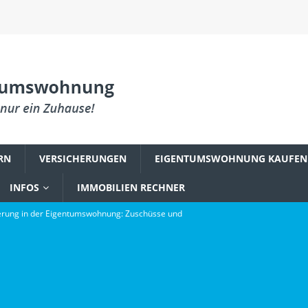
RN
VERSICHERUNGEN
EIGENTUMSWOHNUNG KAUFEN
INFOS
IMMOBILIEN RECHNER
rung in der Eigentumswohnung: Zuschüsse und
PLANUNG & EINRICHTUNG
reum zu einem Fundament digitaler Innovation wurde
gsbefall in der Eigentumswohnung: Was Käufer wissen müssen