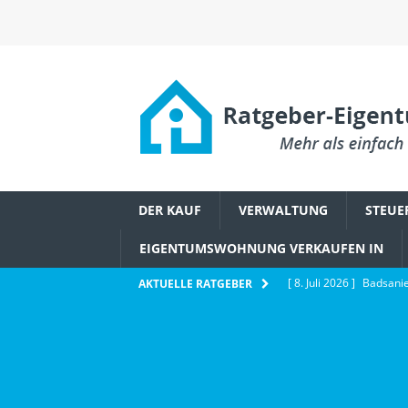
DER KAUF
VERWALTUNG
STEUE
EIGENTUMSWOHNUNG VERKAUFEN IN
[ 8. Juli 2026 ]
Badsanie
AKTUELLE RATGEBER
Eigentümerbeschluss
[ 6. Juli 2026 ]
Wie Ethe
IMMOBILIENWISSEN
[ 2. Juli 2026 ]
Schädlin