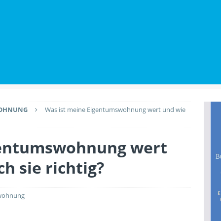
utz beim Wohnungskauf: Welche Rechte Käufer gegenüber
BILIENWISSEN
Renovierungen den Wert der Immobilie anheben
PLANUNG &
WOHNUNG
Was ist meine Eigentumswohnung wert und wie
gentumswohnung wert
h sie richtig?
swohnung