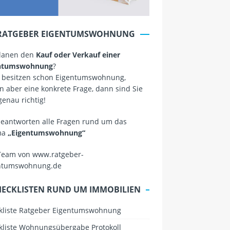
RATGEBER EIGENTUMSWOHNUNG
planen den
Kauf oder Verkauf einer
ntumswohnung
?
 besitzen schon Eigentumswohnung,
 aber eine konkrete Frage, dann sind Sie
genau richtig!
beantworten alle Fragen rund um das
ma
„Eigentumswohnung“
Team von www.ratgeber-
ntumswohnung.de
HECKLISTEN RUND UM IMMOBILIEN
kliste Ratgeber Eigentumswohnung
kliste Wohnungsübergabe Protokoll