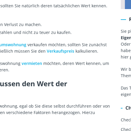
sollten Sie natürlich deren tatsächlichen Wert kennen.
n Verlust zu machen.
Sie 
ahlen und nicht zu teuer zu kaufen.
Eige
Oder
tumswohnung
verkaufen möchten, sollten Sie zunächst
haben
ließlich müssen Sie den
Verkaufspreis
kalkulieren.
hier 
umswohnung
vermieten
möchten, deren Wert kennen, um
Wir 
eren.
The
lussen den Wert der
Das 
eige
wohnung, egal ob Sie diese selbst durchführen oder von
C
en verschiedene Faktoren herangezogen. Hierzu
Chec
Chec