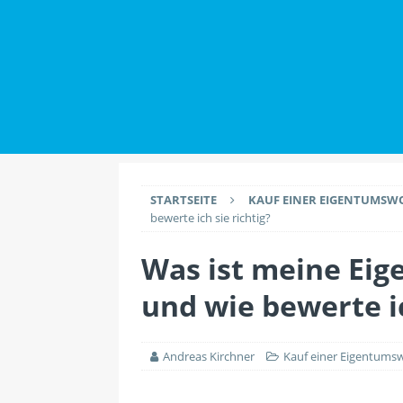
IMMOBILIENWISSEN
[ 2. Juli 2026 ]
Datensch
Maklern haben
IMMO
[ 26. Juli 2026 ]
Durch 
EINRICHTUNG
STARTSEITE
KAUF EINER EIGENTUMS
bewerte ich sie richtig?
Was ist meine Ei
und wie bewerte ic
Andreas Kirchner
Kauf einer Eigentum