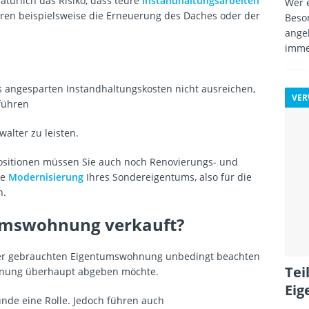
natürlich das Risiko, dass teure
Instandhaltungsarbeiten
Wer e
en beispielsweise die Erneuerung des Daches oder der
Beso
angeb
imme
ts angesparten Instandhaltungskosten nicht ausreichen,
VE
führen
alter zu leisten.
ositionen müssen Sie auch noch Renovierungs- und
ie
Modernisierung
Ihres Sondereigentums, also für die
n.
umswohnung verkauft?
iner gebrauchten Eigentumswohnung unbedingt beachten
Tei
ohnung überhaupt abgeben möchte.
Ei
ünde eine Rolle. Jedoch führen auch