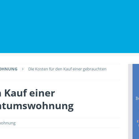
utz beim Wohnungskauf: Welche Rechte Käufer gegenüber
BILIENWISSEN
Renovierungen den Wert der Immobilie anheben
PLANUNG &
WOHNUNG
Die Kosten für den Kauf einer gebrauchten
n Kauf einer
entumswohnung
swohnung