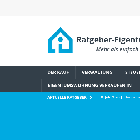
DER KAUF
VERWALTUNG
STEUE
EIGENTUMSWOHNUNG VERKAUFEN IN
[ 8. Juli 2026 ]
Badsanie
AKTUELLE RATGEBER
Eigentümerbeschluss
[ 6. Juli 2026 ]
Wie Ethe
IMMOBILIENWISSEN
[ 2. Juli 2026 ]
Schädlin