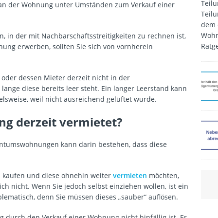
Teilu
l an der Wohnung unter Umständen zum Verkauf einer
Teilu
dem 
Wohn
 in der mit Nachbarschaftsstreitigkeiten zu rechnen ist,
Ratg
ng erwerben, sollten Sie sich von vornherein
 oder dessen Mieter derzeit nicht in der
ange diese bereits leer steht. Ein langer Leerstand kann
lsweise, weil nicht ausreichend gelüftet wurde.
g derzeit vermietet?
gentumswohnungen kann darin bestehen, dass diese
en kaufen und diese ohnehin weiter
vermieten
möchten,
h nicht. Wenn Sie jedoch selbst einziehen wollen, ist ein
blematisch, denn Sie müssen dieses „sauber“ auflösen.
ag durch den Verkauf einer Wohnung nicht hinfällig ist. Er