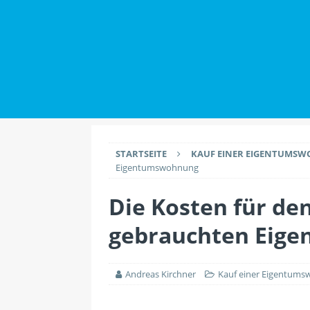
IMMOBILIENWISSEN
[ 2. Juli 2026 ]
Datensch
Maklern haben
IMMO
[ 26. Juli 2026 ]
Durch 
EINRICHTUNG
STARTSEITE
KAUF EINER EIGENTUMS
Eigentumswohnung
Die Kosten für de
gebrauchten Eig
Andreas Kirchner
Kauf einer Eigentum