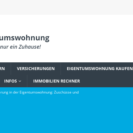
RN
VERSICHERUNGEN
EIGENTUMSWOHNUNG KAUFEN
INFOS
IMMOBILIEN RECHNER
rung in der Eigentumswohnung: Zuschüsse und
PLANUNG & EINRICHTUNG
reum zu einem Fundament digitaler Innovation wurde
gsbefall in der Eigentumswohnung: Was Käufer wissen müssen