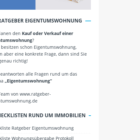
RATGEBER EIGENTUMSWOHNUNG
planen den
Kauf oder Verkauf einer
ntumswohnung
?
 besitzen schon Eigentumswohnung,
 aber eine konkrete Frage, dann sind Sie
genau richtig!
beantworten alle Fragen rund um das
ma
„Eigentumswohnung“
Team von www.ratgeber-
ntumswohnung.de
HECKLISTEN RUND UM IMMOBILIEN
kliste Ratgeber Eigentumswohnung
kliste Wohnungsübergabe Protokoll