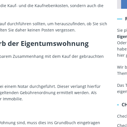
r die Kauf- und die Kaufnebenkosten, sondern auch die
auf durchführen sollten, um herauszufinden, ob Sie sich
llten Sie daher keinen Posten vergessen.
Sie 
Eige
erb der Eigentumswohnung
Oder
haben
hier 
ttelbarem Zusammenhang mit dem Kauf der gebrauchten
Wir 
The
Das 
i einem Notar durchgeführt. Dieser verlangt hierfür
eige
geltenden Gebührenordnung ermittelt werden. Als
r Immobilie.
C
Chec
 Wohnung sind, muss dies ins Grundbuch eingetragen
Chec