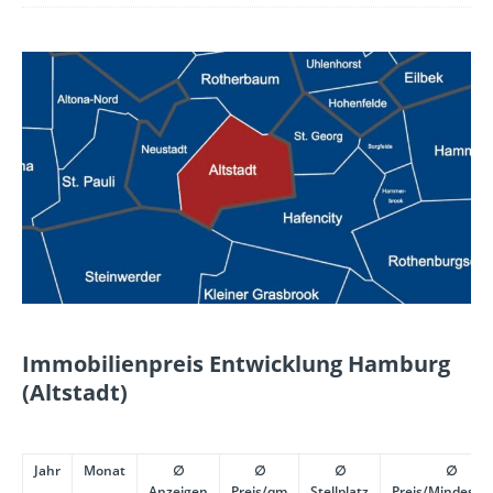
Immobilienpreis Entwicklung Hamburg
(Altstadt)
Jahr
Monat
∅
∅
∅
∅
Anzeigen
Preis/qm
Stellplatz
Preis/Mindestpr