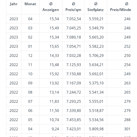
Jahr
Monat
∅
∅
∅
∅
Anzeigen
Preis/qm
Stellplatz
Preis/Mindestp
2023
04
15,54
7.052,54
5.559,21
246.24
2023
03
15,49
7.045,25
5.549,79
246.69
2023
02
15,34
7.080,18
5.665,20
249.27
2023
01
15,65
7.054,71
5.582,23
252.04
2022
12
14,33
7.032,28
5.706,29
250.24
2022
11
15,48
7.125,93
5.634,21
254.99
2022
10
15,92
7.150,88
5.692,01
249.05
2022
09
13,92
7.167,09
5.375,10
263.08
2022
08
13,14
7.244,72
5.541,34
265.75
2022
07
11,83
7.293,25
5.555,01
279.52
2022
06
11,50
7.339,80
5.518,87
279.56
2022
05
10,74
7.453,85
5.534,56
288.00
2022
04
9,24
7.423,01
5.809,98
301.14