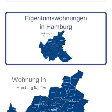
Wohnung in
Wohldorf
Duvenstedt
Lemsahl
Hamburg kaufen
Bergstedt
Poppenbüttel
Langenhorn
Volksdorf
Sasel
Hummelsbüttel
Wellingsbüttel
Schnelsen
Wandsbek
Niendorf
Fuhlsbüttel
Eimsbüttel
Ohlsdorf
Rahlstedt
Steilshoop
Barmfeld
Alsterdorf
Groß Borstel
Eidelstedt
Farmsen-Berne
Nord
Lokstedt