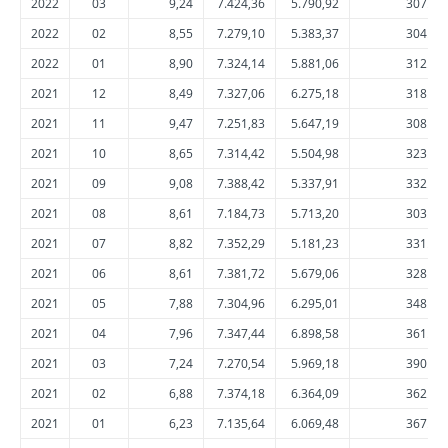
2022
03
9,24
7.424,36
5.790,92
307.31
2022
02
8,55
7.279,10
5.383,37
304.02
2022
01
8,90
7.324,14
5.881,06
312.04
2021
12
8,49
7.327,06
6.275,18
318.14
2021
11
9,47
7.251,83
5.647,19
308.01
2021
10
8,65
7.314,42
5.504,98
323.97
2021
09
9,08
7.388,42
5.337,91
332.09
2021
08
8,61
7.184,73
5.713,20
303.92
2021
07
8,82
7.352,29
5.181,23
331.16
2021
06
8,61
7.381,72
5.679,06
328.80
2021
05
7,88
7.304,96
6.295,01
348.01
2021
04
7,96
7.347,44
6.898,58
361.27
2021
03
7,24
7.270,54
5.969,18
390.37
2021
02
6,88
7.374,18
6.364,09
362.37
2021
01
6,23
7.135,64
6.069,48
367.23